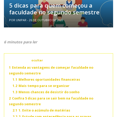
5 dicas para quem começou a
faculdade no segundo semestre
POR UNIPAR - 26 DE OUTUBRO DE 2020
6 minutos para ler
Conteúdo
ocultar
1
Entenda as vantagens de começar faculdade no
segundo semestre
1.1
Melhores oportunidades financeiras
1.2
Mais tempo para se organizar
1.3
Menos chances de desistir do sonho
2
Confira 5 dicas para se sair bem na faculdade no
segundo semestre
2.1
1. Evite o acúmulo de matérias
2.2
2. Estude com antecedência para as provas