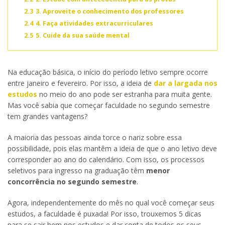
2.3
3. Aproveite o conhecimento dos professores
2.4
4. Faça atividades extracurriculares
2.5
5. Cuide da sua saúde mental
Na educação básica, o início do período letivo sempre ocorre
entre janeiro e fevereiro. Por isso, a ideia de
dar a largada nos
estudos
no meio do ano pode ser estranha para muita gente.
Mas você sabia que começar faculdade no segundo semestre
tem grandes vantagens?
A maioria das pessoas ainda torce o nariz sobre essa
possibilidade, pois elas mantêm a ideia de que o ano letivo deve
corresponder ao ano do calendário. Com isso, os processos
seletivos para ingresso na graduação têm
menor
concorrência no segundo semestre
.
Agora, independentemente do mês no qual você começar seus
estudos, a faculdade é puxada! Por isso, trouxemos 5 dicas
para se sair bem nos estudos e dar conta de todos os seus