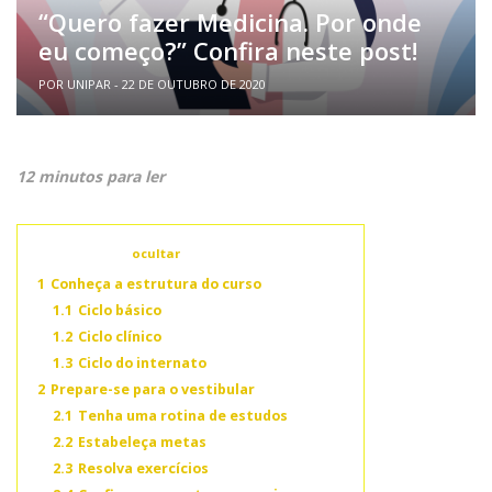
“Quero fazer Medicina. Por onde
eu começo?” Confira neste post!
POR UNIPAR - 22 DE OUTUBRO DE 2020
12 minutos para ler
Conteúdo
ocultar
1
Conheça a estrutura do curso
1.1
Ciclo básico
1.2
Ciclo clínico
1.3
Ciclo do internato
2
Prepare-se para o vestibular
2.1
Tenha uma rotina de estudos
2.2
Estabeleça metas
2.3
Resolva exercícios