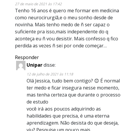
27 de maio de 2021 às 17:42
Tenho 16 anos é quero me formar em medicina
como neurocirurgiã,e o meu sonho desde de
novinha. Mais tenho medo de ñ ser capaz o
suficiente pra isso,mais independente do q
aconteça eu ñ vou desistir. Mais confesso q fico
perdida as vezes ñ sei por onde começar…
Responder
Unipar
disse:
12 de julho de 2021 às 11:18
Olá Jessica, tudo bem contigo? 😊 É normal
ter medo e ficar insegura nesse momento,
mas tenha certeza que durante o processo
de estudo
você irá aos poucos adquirindo as
habilidades que precisa, é uma eterna
aprendizagem. Não desista do que deseja,
viu? Pesquise um pouco mais