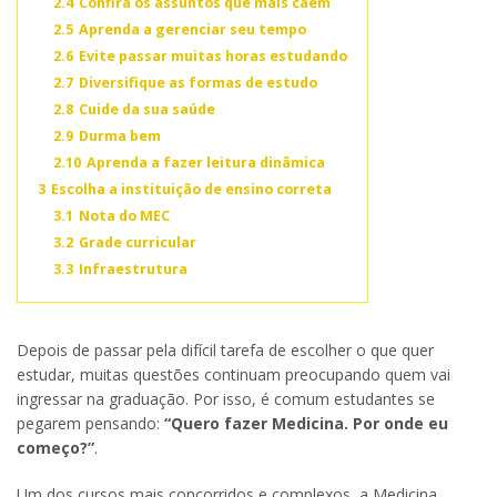
2.4
Confira os assuntos que mais caem
2.5
Aprenda a gerenciar seu tempo
2.6
Evite passar muitas horas estudando
2.7
Diversifique as formas de estudo
2.8
Cuide da sua saúde
2.9
Durma bem
2.10
Aprenda a fazer leitura dinâmica
3
Escolha a instituição de ensino correta
3.1
Nota do MEC
3.2
Grade curricular
3.3
Infraestrutura
Depois de passar pela difícil tarefa de escolher o que quer
estudar, muitas questões continuam preocupando quem vai
ingressar na graduação. Por isso, é comum estudantes se
pegarem pensando:
“Quero fazer Medicina. Por onde eu
começo?”
.
Um dos cursos mais concorridos e complexos, a Medicina