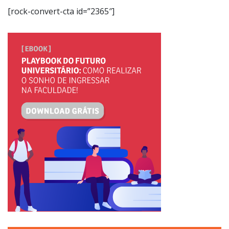
[rock-convert-cta id=”2365″]