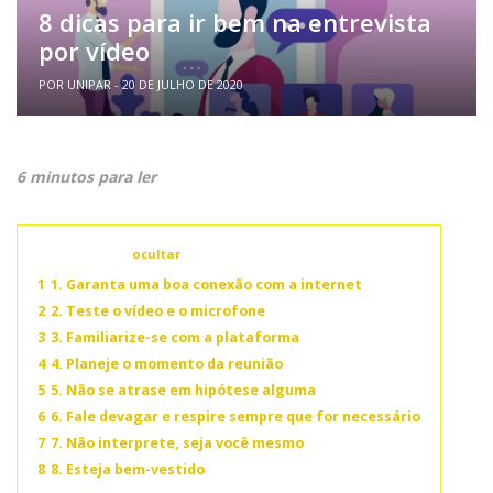
8 dicas para ir bem na entrevista
por vídeo
POR UNIPAR - 20 DE JULHO DE 2020
6 minutos para ler
Conteúdo
ocultar
1
1. Garanta uma boa conexão com a internet
2
2. Teste o vídeo e o microfone
3
3. Familiarize-se com a plataforma
4
4. Planeje o momento da reunião
5
5. Não se atrase em hipótese alguma
6
6. Fale devagar e respire sempre que for necessário
7
7. Não interprete, seja você mesmo
8
8. Esteja bem-vestido