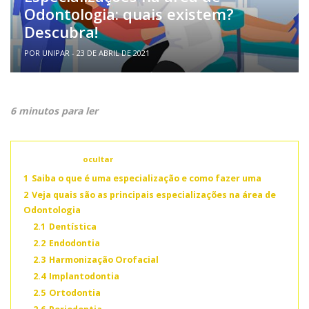
Odontologia: quais existem?
Descubra!
POR UNIPAR - 23 DE ABRIL DE 2021
6 minutos para ler
Conteúdo
ocultar
1
Saiba o que é uma especialização e como fazer uma
2
Veja quais são as principais especializações na área de
Odontologia
2.1
Dentística
2.2
Endodontia
2.3
Harmonização Orofacial
2.4
Implantodontia
2.5
Ortodontia