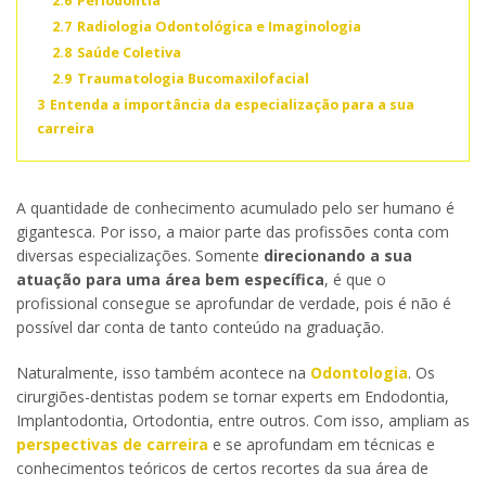
2.6
Periodontia
2.7
Radiologia Odontológica e Imaginologia
2.8
Saúde Coletiva
2.9
Traumatologia Bucomaxilofacial
3
Entenda a importância da especialização para a sua
carreira
A quantidade de conhecimento acumulado pelo ser humano é
gigantesca. Por isso, a maior parte das profissões conta com
diversas especializações. Somente
direcionando a sua
atuação para uma área bem específica
, é que o
profissional consegue se aprofundar de verdade, pois é não é
possível dar conta de tanto conteúdo na graduação.
Naturalmente, isso também acontece na
Odontologia
. Os
cirurgiões-dentistas podem se tornar experts em Endodontia,
Implantodontia, Ortodontia, entre outros. Com isso, ampliam as
perspectivas de carreira
e se aprofundam em técnicas e
conhecimentos teóricos de certos recortes da sua área de