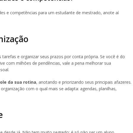
dades e competências para um estudante de mestrado, anote aí
nização
tarefas e organizar seus prazos por conta própria. Se você é do
vive com milhões de pendências, vale a pena melhorar sua
soal.
ole da sua rotina
, anotando e priorizando seus principais afazeres.
 organização com o qual mais se adapta: agendas, planilhas,
e
de desde já. Não tem muito segredo: é só não ser um aluno