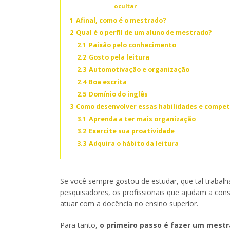
Conteúdo
ocultar
1
Afinal, como é o mestrado?
2
Qual é o perfil de um aluno de mestrado?
2.1
Paixão pelo conhecimento
2.2
Gosto pela leitura
2.3
Automotivação e organização
2.4
Boa escrita
2.5
Domínio do inglês
3
Como desenvolver essas habilidades e compe
3.1
Aprenda a ter mais organização
3.2
Exercite sua proatividade
3.3
Adquira o hábito da leitura
Se você sempre gostou de estudar, que tal trabal
pesquisadores, os profissionais que ajudam a cons
atuar com a docência no ensino superior.
Para tanto,
o primeiro passo é fazer um mest