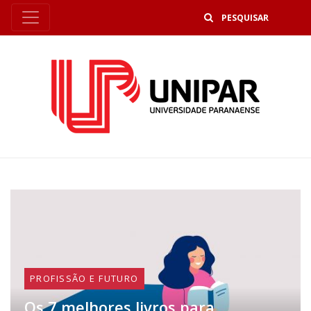
B
PROFISSÃO E FUTURO
Os 7 melhores livros para