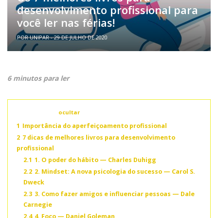
desenvolvimento profissional para
você ler nas férias!
POR UNIPAR - 29 DE JULHO DE 2020
6 minutos para ler
Conteúdo
ocultar
1
Importância do aperfeiçoamento profissional
2
7 dicas de melhores livros para desenvolvimento
profissional
2.1
1. O poder do hábito — Charles Duhigg
2.2
2. Mindset: A nova psicologia do sucesso — Carol S.
Dweck
2.3
3. Como fazer amigos e influenciar pessoas — Dale
Carnegie
2.4
4. Foco — Daniel Goleman