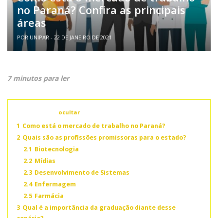
no Paraná? Confira as principais
áreas
POR UNIPAR - 22 DE JANEIRO DE 2021
7 minutos para ler
Conteúdo
ocultar
1
Como está o mercado de trabalho no Paraná?
2
Quais são as profissões promissoras para o estado?
2.1
Biotecnologia
2.2
Mídias
2.3
Desenvolvimento de Sistemas
2.4
Enfermagem
2.5
Farmácia
3
Qual é a importância da graduação diante desse