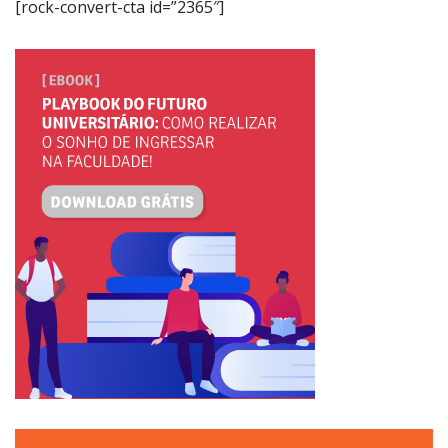
[rock-convert-cta id=”2365″]