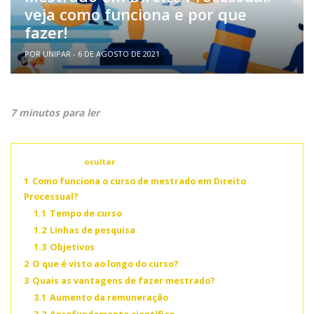
veja como funciona e por que
fazer!
POR UNIPAR - 6 DE AGOSTO DE 2021
7 minutos para ler
Conteúdo
ocultar
1
Como funciona o curso de mestrado em Direito
Processual?
1.1
Tempo de curso
1.2
Linhas de pesquisa
1.3
Objetivos
2
O que é visto ao longo do curso?
3
Quais as vantagens de fazer mestrado?
3.1
Aumento da remuneração