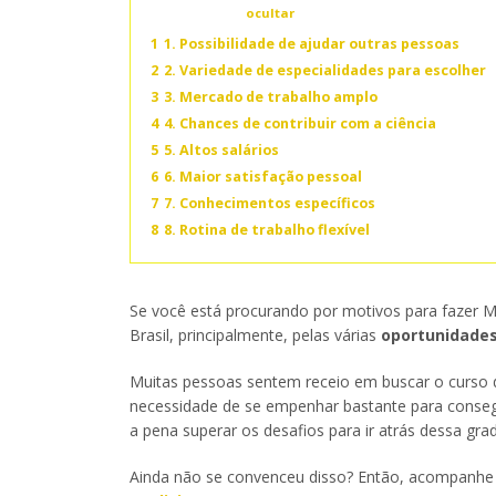
Conteúdo
ocultar
1
1. Possibilidade de ajudar outras pessoas
2
2. Variedade de especialidades para escolher
3
3. Mercado de trabalho amplo
4
4. Chances de contribuir com a ciência
5
5. Altos salários
6
6. Maior satisfação pessoal
7
7. Conhecimentos específicos
8
8. Rotina de trabalho flexível
Se você está procurando por motivos para fazer M
Brasil, principalmente, pelas várias
oportunidade
Muitas pessoas sentem receio em buscar o curso d
necessidade de se empenhar bastante para conseg
a pena superar os desafios para ir atrás dessa gra
Ainda não se convenceu disso? Então, acompanhe e