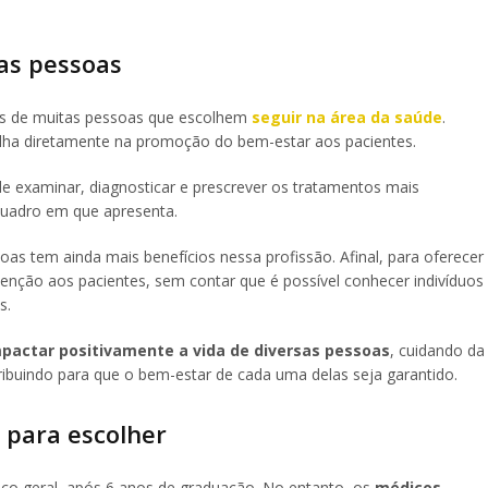
ras pessoas
es de muitas pessoas que escolhem
seguir na área da saúde
.
lha diretamente na promoção do bem-estar aos pacientes.
 examinar, diagnosticar e prescrever os tratamentos mais
quadro em que apresenta.
s tem ainda mais benefícios nessa profissão. Afinal, para oferecer
enção aos pacientes, sem contar que é possível conhecer indivíduos
s.
pactar positivamente a vida de diversas pessoas
, cuidando da
ribuindo para que o bem-estar de cada uma delas seja garantido.
 para escolher
ico geral, após 6 anos de graduação. No entanto, os
médicos