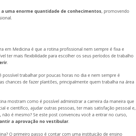
 a uma enorme quantidade de conhecimentos
, promovendo
ional.
ra em Medicina é que a rotina profissional nem sempre é fixa e
ível ter mais flexibilidade para escolher os seus períodos de trabalho
erir
.
é possível trabalhar por poucas horas no dia e nem sempre é
as chances de fazer plantões, principalmente quem trabalha na área
cina mostram como é possível administrar a carreira da maneira que
l e científico, ajudar outras pessoas, ter mais satisfação pessoal e,
s, não é mesmo? Se este post convenceu você a entrar no curso,
ntir a aprovação no vestibular
.
na? O primeiro passo é contar com uma instituição de ensino