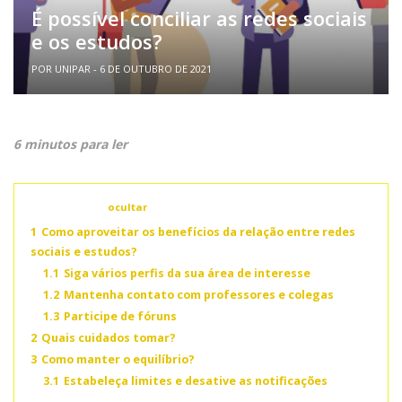
É possível conciliar as redes sociais
e os estudos?
POR UNIPAR - 6 DE OUTUBRO DE 2021
6 minutos para ler
Conteúdo
ocultar
1
Como aproveitar os benefícios da relação entre redes
sociais e estudos?
1.1
Siga vários perfis da sua área de interesse
1.2
Mantenha contato com professores e colegas
1.3
Participe de fóruns
2
Quais cuidados tomar?
3
Como manter o equilíbrio?
3.1
Estabeleça limites e desative as notificações