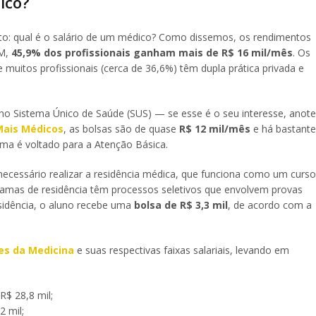
ico?
to: qual é o salário de um médico? Como dissemos, os rendimentos
FM,
45,9% dos profissionais ganham mais de R$ 16 mil/mês
. Os
 muitos profissionais (cerca de 36,6%) têm dupla prática privada e
o Sistema Único de Saúde (SUS) — se esse é o seu interesse, anote
ais Médicos
, as bolsas são de quase
R$ 12 mil/mês
e há bastante
ama é voltado para a Atenção Básica.
 necessário realizar a residência médica, que funciona como um curso
gramas de residência têm processos seletivos que envolvem provas
residência, o aluno recebe uma
bolsa de R$ 3,3 mil
, de acordo com a
es da Medicina
e suas respectivas faixas salariais, levando em
R$ 28,8 mil;
2 mil;