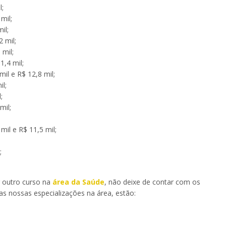
l;
mil;
il;
 mil;
 mil;
1,4 mil;
il e R$ 12,8 mil;
il;
;
mil;
mil e R$ 11,5 mil;
;
.
r outro curso na
área da Saúde
, não deixe de contar com os
as nossas especializações na área, estão:
;