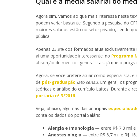
Qual é a média salarial do méd
Agora sim, vamos ao que mais interessa neste tex
podem variar bastante. Segundo a pesquisa do C
maiores salários estão no setor privado, sendo que
pública.
Apenas 23,9% dos formados atua exclusivamente n
aí uma oportunidade interessante: no
Programa M
absorção de médicos generalistas, já que o progr
Agora, se você prefere atuar como especialista, é
de
pós-graduação
lato sensu
. Em geral, os pro
teóricas e análise do currículo Lattes. Durante a 
portaria nº 3/2016
.
Veja, abaixo, algumas das principais
especialidad
conta os dados do portal Salário:
Alergia e Imunologia
— entre R$ 7,3 mil e 
Anestesiologia
— entre R$ 6,7 mil e R$ 16,