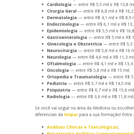
Cardiologia
— entre R$ 5,5 mil e R$ 13,8 mi
Cirurgia Geral
— entre R$ 6,8 mil e R$ 16,2 
Dermatologia
— entre R$ 4,1 mil e R$ 8,9 m
Endocrinologia
— entre R$ 6,1 mil e R$ 13,2
Epidemiologia
— entre R$ 5,5 mil e R$ 16,8
Gastroenterologia
— entre R$ 5 mil e R$ 1
Ginecologia e Obstetrícia
— entre R$ 5,3 m
Neurocirurgia
— entre R$ 5,8 mil e R$ 16 m
Neurologia
— entre R$ 4,6 mil e R$ 11,3 mil
Oftalmologia
— entre R$ 4,1 mil e R$ 13,4 
Oncologia
— entre R$ 5,8 mil e R$ 15 mil;
Ortopedia e Traumatologia
— entre R$ 5 
Pediatria
— entre R$ 5,7 mil e R$ 14,5 mil;
Psiquiatria
— entre R$ 6,7 mil e R$ 15,6 mil
Radiologia
— entre R$ 3,6 mil e R$ 11,8 mil
Se você vai seguir na área da Medicina ou escolhe
diferenciais da
Unipar
para a sua formação! Entre 
Análises Clínicas e Toxicológicas
;
Psicoterapia Análitico-Comportamental