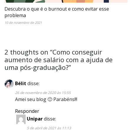
Descubra o que é o burnout e como evitar esse
problema
10 de novembro de 2021
2 thoughts on “
Como conseguir
aumento de salário com a ajuda de
uma pós-graduação?
”
Bélit
disse:
26 de novembro de 2020 às 15:55
Amei seu blog 🙂 Parabéns!!!
Responder
Unipar
disse:
5 de abril de 2021 às 11:13