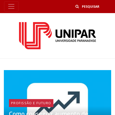
B
PROFISSÃO E FUTURO
Como conseguir aumento de