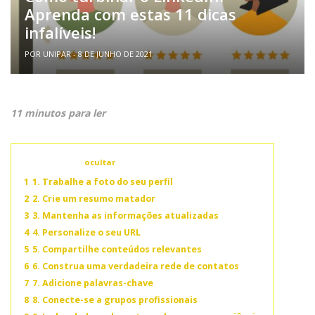
Aprenda com estas 11 dicas
infalíveis!
POR UNIPAR - 8 DE JUNHO DE 2021
11 minutos para ler
Conteúdo
ocultar
1
1. Trabalhe a foto do seu perfil
2
2. Crie um resumo matador
3
3. Mantenha as informações atualizadas
4
4. Personalize o seu URL
5
5. Compartilhe conteúdos relevantes
6
6. Construa uma verdadeira rede de contatos
7
7. Adicione palavras-chave
8
8. Conecte-se a grupos profissionais