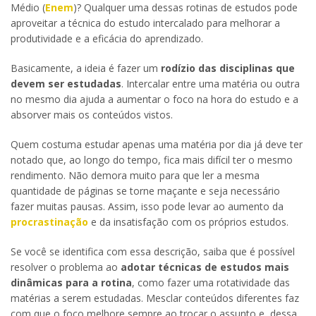
Médio (
Enem
)? Qualquer uma dessas rotinas de estudos pode
aproveitar a técnica do estudo intercalado para melhorar a
produtividade e a eficácia do aprendizado.
Basicamente, a ideia é fazer um
rodízio das disciplinas que
devem ser estudadas
. Intercalar entre uma matéria ou outra
no mesmo dia ajuda a aumentar o foco na hora do estudo e a
absorver mais os conteúdos vistos.
Quem costuma estudar apenas uma matéria por dia já deve ter
notado que, ao longo do tempo, fica mais difícil ter o mesmo
rendimento. Não demora muito para que ler a mesma
quantidade de páginas se torne maçante e seja necessário
fazer muitas pausas. Assim, isso pode levar ao aumento da
procrastinação
e da insatisfação com os próprios estudos.
Se você se identifica com essa descrição, saiba que é possível
resolver o problema ao
adotar técnicas de estudos mais
dinâmicas para a rotina
, como fazer uma rotatividade das
matérias a serem estudadas. Mesclar conteúdos diferentes faz
com que o foco melhore sempre ao trocar o assunto e, dessa