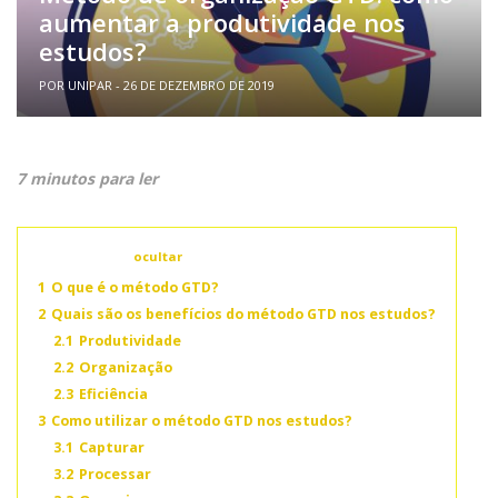
aumentar a produtividade nos
estudos?
POR UNIPAR - 26 DE DEZEMBRO DE 2019
7 minutos para ler
Conteúdo
ocultar
1
O que é o método GTD?
2
Quais são os benefícios do método GTD nos estudos?
2.1
Produtividade
2.2
Organização
2.3
Eficiência
3
Como utilizar o método GTD nos estudos?
3.1
Capturar
3.2
Processar