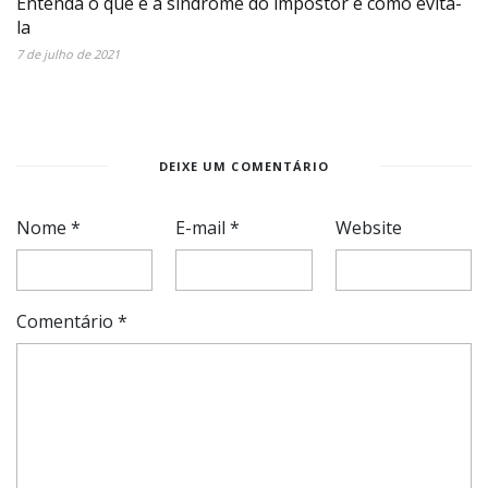
Entenda o que é a síndrome do impostor e como evitá-
la
7 de julho de 2021
DEIXE UM COMENTÁRIO
Nome
*
E-mail
*
Website
Comentário
*