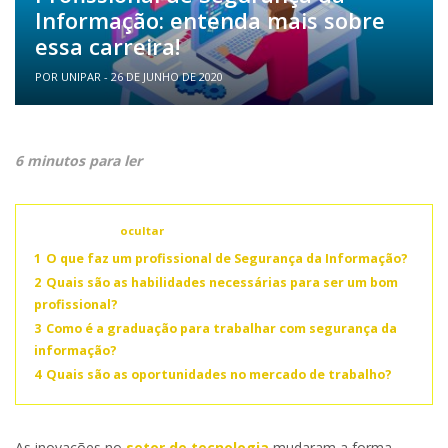
Informação: entenda mais sobre
essa carreira!
POR UNIPAR - 26 DE JUNHO DE 2020
6 minutos para ler
Conteúdo
ocultar
1
O que faz um profissional de Segurança da Informação?
2
Quais são as habilidades necessárias para ser um bom
profissional?
3
Como é a graduação para trabalhar com segurança da
informação?
4
Quais são as oportunidades no mercado de trabalho?
As inovações no
setor de tecnologia
mudaram a forma