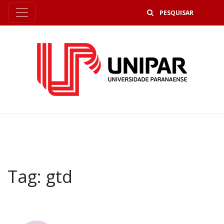
B
Tag:
gtd