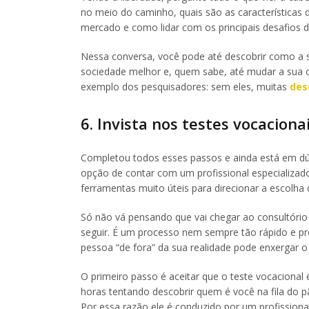
no meio do caminho, quais são as características 
mercado e como lidar com os principais desafios d
Nessa conversa, você pode até descobrir como a s
sociedade melhor e, quem sabe, até mudar a sua c
exemplo dos pesquisadores: sem eles, muitas
des
6. Invista nos testes vocaciona
Completou todos esses passos e ainda está em dúv
opção de contar com um profissional especializad
ferramentas muito úteis para direcionar a escolha 
Só não vá pensando que vai chegar ao consultório 
seguir. É um processo nem sempre tão rápido e p
pessoa “de fora” da sua realidade pode enxergar 
O primeiro passo é aceitar que o teste vocacional
horas tentando descobrir quem é você na fila do p
Por essa razão ele é conduzido por um profission