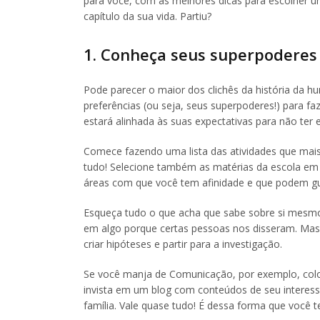
para você, com as melhores dicas para escolher um
capítulo da sua vida. Partiu?
1. Conheça seus superpoderes
Pode parecer o maior dos clichês da história da 
preferências (ou seja, seus superpoderes!) para fa
estará alinhada às suas expectativas para não ter e
Comece fazendo uma lista das atividades que mais 
tudo! Selecione também as matérias da escola e
áreas com que você tem afinidade e que podem gu
Esqueça tudo o que acha que sabe sobre si mesmo
em algo porque certas pessoas nos disseram. Mas
criar hipóteses e partir para a investigação.
Se você manja de Comunicação, por exemplo, coloqu
invista em um blog com conteúdos de seu interes
família. Vale quase tudo! É dessa forma que você t