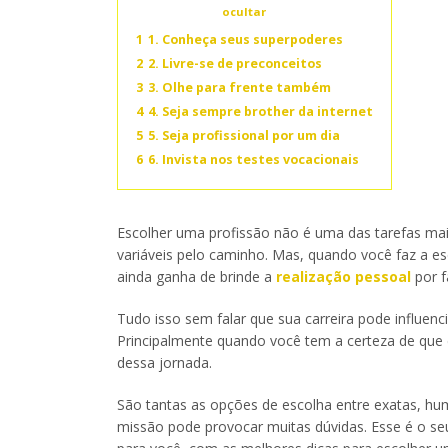
Conteúdo
ocultar
1
1. Conheça seus superpoderes
2
2. Livre-se de preconceitos
3
3. Olhe para frente também
4
4. Seja sempre brother da internet
5
5. Seja profissional por um dia
6
6. Invista nos testes vocacionais
Escolher uma profissão não é uma das tarefas mai
variáveis pelo caminho. Mas, quando você faz a 
ainda ganha de brinde a
realização pessoal
por f
Tudo isso sem falar que sua carreira pode influen
Principalmente quando você tem a certeza de que é
dessa jornada.
São tantas as opções de escolha entre exatas, hu
missão pode provocar muitas dúvidas. Esse é o s