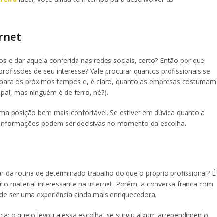
rnet
s e dar aquela conferida nas redes sociais, certo? Então por que
rofissões de seu interesse? Vale procurar quantos profissionais se
 para os próximos tempos e, é claro, quanto as empresas costumam
ipal, mas ninguém é de ferro, né?).
ma posição bem mais confortável. Se estiver em dúvida quanto a
as informações podem ser decisivas no momento da escolha.
r da rotina de determinado trabalho do que o próprio profissional? É
to material interessante na internet. Porém, a conversa franca com
e ser uma experiência ainda mais enriquecedora.
eça: o que o levou a essa escolha, se surgiu algum arrependimento