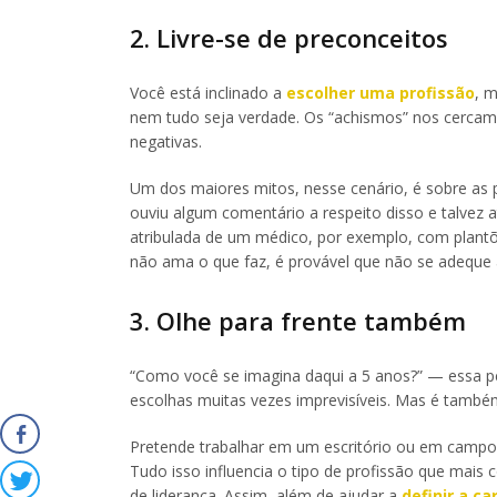
2. Livre-se de preconceitos
Você está inclinado a
escolher uma profissão
, 
nem tudo seja verdade. Os “achismos” nos cercam 
negativas.
Um dos maiores mitos, nesse cenário, é sobre as 
ouviu algum comentário a respeito disso e talvez 
atribulada de um médico, por exemplo, com plantõ
não ama o que faz, é provável que não se adeque 
3. Olhe para frente também
“Como você se imagina daqui a 5 anos?” — essa p
escolhas muitas vezes imprevisíveis. Mas é tamb
Pretende trabalhar em um escritório ou em camp
Tudo isso influencia o tipo de profissão que mai
de liderança. Assim, além de ajudar a
definir a ca