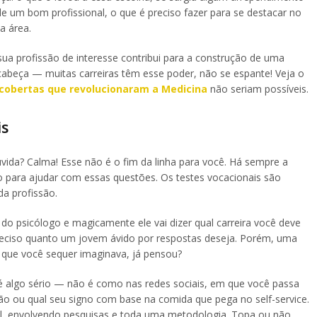
de um bom profissional, o que é preciso fazer para se destacar no
a área.
ua profissão de interesse contribui para a construção de uma
abeça — muitas carreiras têm esse poder, não se espante! Veja o
cobertas que revolucionaram a Medicina
não seriam possíveis.
is
ida? Calma! Esse não é o fim da linha para você. Há sempre a
o para ajudar com essas questões. Os testes vocacionais são
da profissão.
do psicólogo e magicamente ele vai dizer qual carreira você deve
reciso quanto um jovem ávido por respostas deseja. Porém, uma
o que você sequer imaginava, já pensou?
 é algo sério — não é como nas redes sociais, em que você passa
ão ou qual seu signo com base na comida que pega no self-service.
al, envolvendo pesquisas e toda uma metodologia. Topa ou não