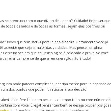
mas se preocupa com o que dizem dela por aí? Cuidado! Pode ser que
de todos os lados e de todas as formas, sejam elas positivas ou
profissões que têm status porque dão dinheiro. Certamente você já
até acredite que seja a maior das verdades. Mas pense na rotina
es e situações em que seu psicológico é colocado à prova. Se você
à carreira. Lembre-se de que a remuneração não é tudo!
ergunta pode parecer complicada, principalmente porque depende d
ém um dos pontos que podem direcionar a sua decisão.
o aberto? Prefere lidar com pessoas o tempo todo ou com números?
s combina com você. É legal pensar também se deseja ocupar posiçõe
rreira
ideal, você ainda tem tempo para desenvolver as