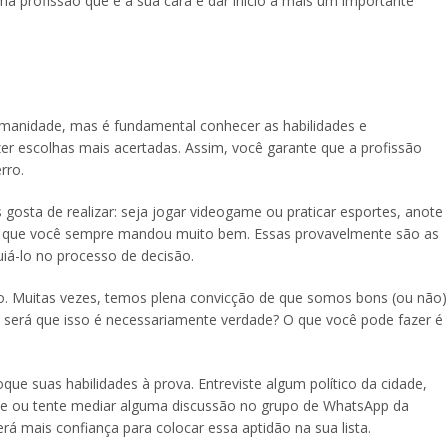
a profissão que é a sua cara e dar início a mais um importante
humanidade, mas é fundamental conhecer as habilidades e
zer escolhas mais acertadas. Assim, você garante que a profissão
rro.
gosta de realizar: seja jogar videogame ou praticar esportes, anote
m que você sempre mandou muito bem. Essas provavelmente são as
iá-lo no processo de decisão.
. Muitas vezes, temos plena convicção de que somos bons (ou não)
 será que isso é necessariamente verdade? O que você pode fazer é
e suas habilidades à prova. Entreviste algum político da cidade,
se ou tente mediar alguma discussão no grupo de WhatsApp da
erá mais confiança para colocar essa aptidão na sua lista.