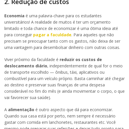
2. Redução de custos
Economia
é uma palavra-chave para os estudantes
universitários! A realidade de muitos é ter um orçamento
limitado e toda chance de economizar é uma ótima ideia até
para conseguir
pagar a faculdade
. Para aqueles que não
precisam se preocupar tanto com os gastos, não deixa de ser
uma vantagem para desembolsar dinheiro com outras coisas.
Viver próximo da faculdade é
reduzir os custos de
deslocamento diário
, independentemente de qual for o meio
de transporte escolhido — ônibus, táxi, aplicativos ou
combustível para um veículo próprio. Basta caminhar até chegar
ao destino e preservar suas finanças de uma despesa
considerável no fim do mês (e ainda movimentar o corpo, o que
vai favorecer sua saúde).
A
alimentação
é outro aspecto que dá para economizar.
Quando sua casa está por perto, nem sempre é necessário
gastar com comida em lanchonetes, restaurantes etc. Você
mesmo pode preparar suas refeições e deixar tudo pronto para