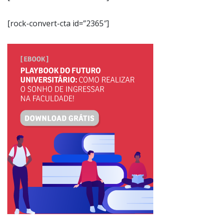
[rock-convert-cta id=”2365″]