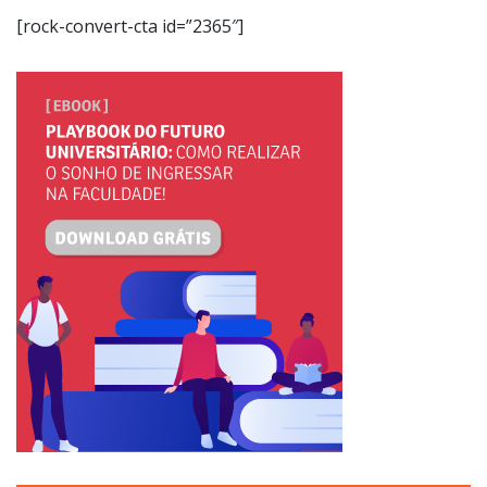
[rock-convert-cta id=”2365″]