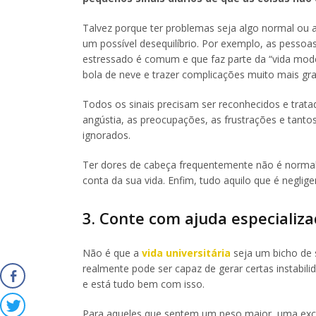
Talvez porque ter problemas seja algo normal ou 
um possível desequilíbrio. Por exemplo, as pesso
estressado é comum e que faz parte da “vida mode
bola de neve e trazer complicações muito mais gra
Todos os sinais precisam ser reconhecidos e trat
angústia, as preocupações, as frustrações e tanto
ignorados.
Ter dores de cabeça frequentemente não é normal
conta da sua vida. Enfim, tudo aquilo que é negli
3. Conte com ajuda especializ
Não é que a
vida universitária
seja um bicho de 
realmente pode ser capaz de gerar certas instabil
e está tudo bem com isso.
Para aqueles que sentem um peso maior, uma exce