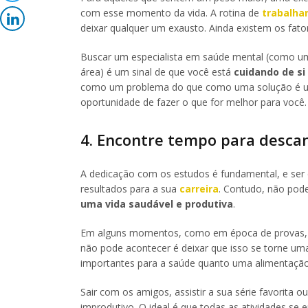
com esse momento da vida. A rotina de
trabalha
deixar qualquer um exausto. Ainda existem os fato
Buscar um especialista em saúde mental (como um
área) é um sinal de que você está
cuidando de s
como um problema do que como uma solução é um
oportunidade de fazer o que for melhor para você.
4. Encontre tempo para descan
A dedicação com os estudos é fundamental, e se
resultados para a sua
carreira
. Contudo, não po
uma vida saudável e produtiva
.
Em alguns momentos, como em época de provas, o 
não pode acontecer é deixar que isso se torne uma 
importantes para a saúde quanto uma alimentação e
Sair com os amigos, assistir a sua série favorita o
improdutivo. O ideal é que todas as atividades se