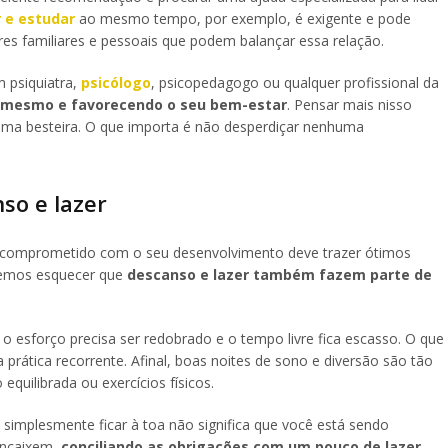
r e estudar
ao mesmo tempo, por exemplo, é exigente e pode
res familiares e pessoais que podem balançar essa relação.
 psiquiatra,
psicólogo
, psicopedagogo ou qualquer profissional da
i mesmo e favorecendo o seu bem-estar
. Pensar mais nisso
a besteira. O que importa é não desperdiçar nenhuma
so e lazer
r comprometido com o seu desenvolvimento deve trazer ótimos
demos esquecer que
descanso e lazer também fazem parte de
esforço precisa ser redobrado e o tempo livre fica escasso. O que
prática recorrente. Afinal, boas noites de sono e diversão são tão
quilibrada ou exercícios físicos.
u simplesmente ficar à toa não significa que você está sendo
 encaixem,
conciliando as obrigações com um pouco de lazer