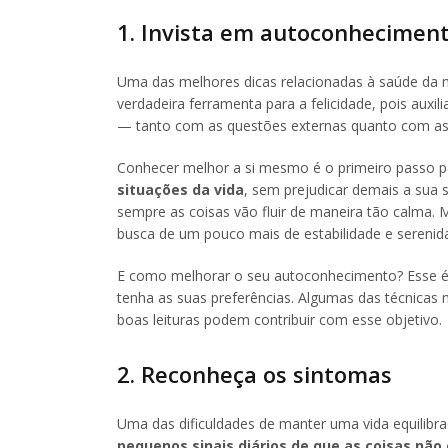
1. Invista em autoconhecimen
Uma das melhores dicas relacionadas à saúde da
verdadeira ferramenta para a felicidade, pois aux
— tanto com as questões externas quanto com as 
Conhecer melhor a si mesmo é o primeiro passo 
situações da vida
, sem prejudicar demais a sua 
sempre as coisas vão fluir de maneira tão calma.
busca de um pouco mais de estabilidade e serenida
E como melhorar o seu autoconhecimento? Esse é u
tenha as suas preferências. Algumas das técnicas m
boas leituras podem contribuir com esse objetivo.
2. Reconheça os sintomas
Uma das dificuldades de manter uma vida equilibra
pequenos sinais diários de que as coisas não