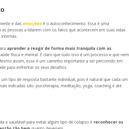
to
 mente e das
emoções
é o autoconhecimento. Essa é uma
ilia as pessoas a lidarem com os fatos que acontecem em suas vidas
internas.
para
aprender a reagir de forma mais tranquila com as
saúde física e mental. É claro que tudo isso é um processo e que nem
 Mesmo assim, esse é um caminho importante a ser percorrido em
de para enfrentar os seus desafios.
m tipo de resposta bastante individual, pois é natural que cada um
ais indicadas são: psicoterapia, meditação, yoga, coaching e até
da e saudável para evitar algum tipo de colapso é
reconhecer os
 estão tão bem
quanto deveriam.