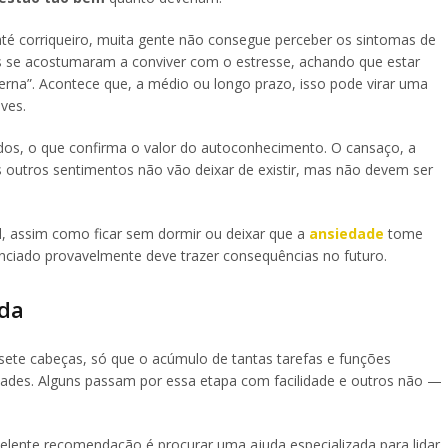
até corriqueiro, muita gente não consegue perceber os sintomas de
as se acostumaram a conviver com o estresse, achando que estar
rna”. Acontece que, a médio ou longo prazo, isso pode virar uma
ves.
ados, o que confirma o valor do autoconhecimento. O cansaço, a
s outros sentimentos não vão deixar de existir, mas não devem ser
, assim como ficar sem dormir ou deixar que a
ansiedade
tome
genciado provavelmente deve trazer consequências no futuro.
ada
sete cabeças, só que o acúmulo de tantas tarefas e funções
idades. Alguns passam por essa etapa com facilidade e outros não —
lente recomendação é procurar uma ajuda especializada para lidar